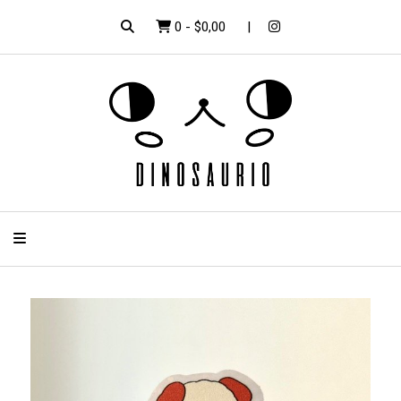
0
-
$0,00