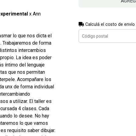
AGREG
 experimental
x Ann
Calculá el costo de envío
smar lo que nos dicta el
n. Trabajaremos de forma
distintos intercambios
 propio. La idea es poder
ás íntimo del lenguaje
ntas que nos permitan
nterpele. Acompañare los
a unx de forma individual
intercambiando
s a utilizar. El taller es
 cursada 4 clases. Cada
uando lo desee. No hay
entaremos lo que vamos
es requisito saber dibujar.